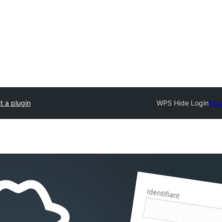
t a plugin
WPS Hide Login
Plug