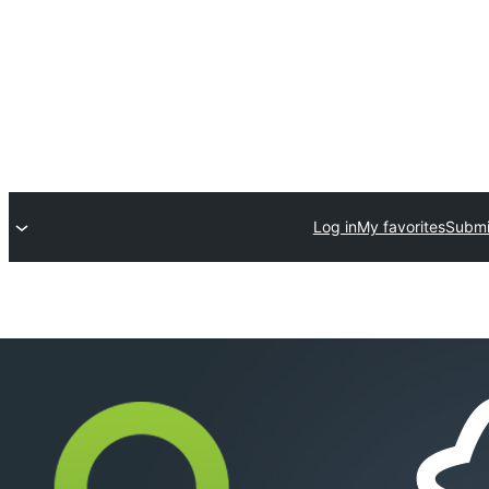
Log in
My favorites
Submi